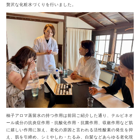
贅沢な化粧水
づく
り
を行いました。
柚子
アロマ
蒸留水
の持つ作用は前回ご紹介
した通り、テルピネオ
ール成分の抗炎症作用・抗酸化作用・抗菌作用、収斂作用など肌
に嬉しい作用に加え
、
老化の原因と言われる活性酸素の発生を抑
え、肌を引締め、シミやしわ・たるみ、白髪などあらゆる老化現