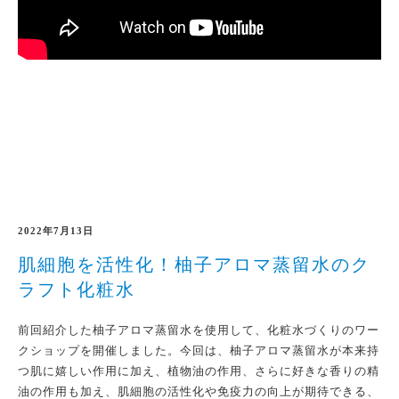
2022年7月13日
肌細胞を活性化！柚子
アロマ
蒸留水
のク
ラフト化粧水
前回紹介した柚子
アロマ
蒸留水
を使用して、化粧水
づくり
のワー
クショップを開催しました。
今回は、
柚子
アロマ
蒸留水
が本来持
つ肌に嬉しい
作用
に加え、
植物油の
作用
、
さら
に
好きな香りの精
油
の作用
も加え
、
肌細胞の活性化や免疫力の向上が期待できる、