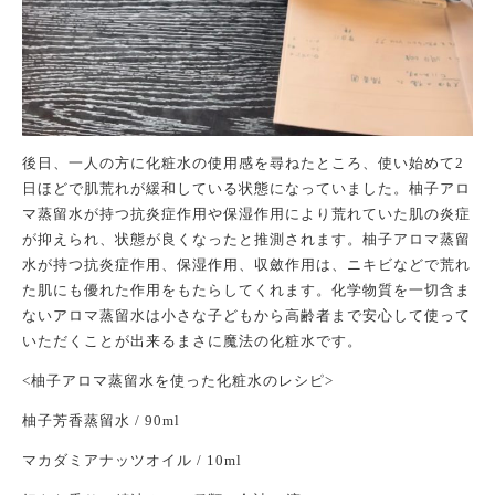
後日、一人の方に化粧水の使用感を尋ねたところ、使い始めて
2
日ほどで肌荒れが緩和している状態になっていました。
柚子アロ
マ蒸留水が持つ
抗炎症作用や保湿
作用により荒れていた肌の炎症
が抑えられ、状態が良くなったと推測されます。
柚子アロマ蒸留
水が持つ抗炎症作用、保湿作用、収斂作用は、ニキビ
などで荒れ
た肌にも優れた作用をもたらしてくれます。化学物質を一切含ま
ないアロマ蒸留水は小さな子どもから高齢者まで安心して使って
いただくことが出来るまさに魔法の化粧水です。
<柚子アロマ蒸留水を使った化粧水のレシピ>
柚子芳香蒸留水
/ 90ml
マカダミアナッツオイル
/ 10ml