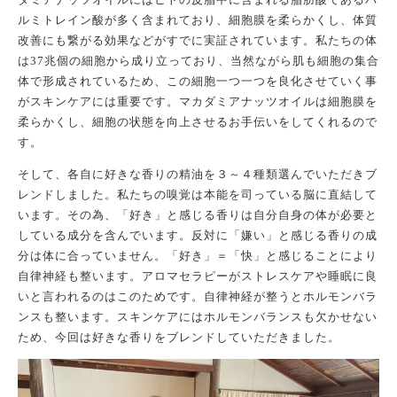
ルミトレイン酸が多く含まれており、細胞膜を柔らかくし、体質
改善にも繋がる効果などがすでに実証されています。
私たちの体
は
37
兆個の細胞から成り立って
おり、
当然ながら肌も細胞の
集合
体で形成されているため
、この細胞一つ一つを
良化させていく
事
がスキンケアに
は
重要です。
マカダミアナッツオイルは細胞膜を
柔らかくし、
細胞の状態を向上させる
お手伝いをしてくれるので
す。
そして、各自に好きな香りの精油を３～４種類選んでいただきブ
レンドしました。私たちの嗅覚は本能を司っている脳に直結して
います。その為、
「好き」
と感じる香りは自分自身の体が必要と
している成分を含んでいます。反対に
「嫌い」
と感じる香りの成
分は体に合っていません。
「好き」
＝「快」と感じることにより
自律神経も整います。アロマセラピーがストレスケアや睡眠に良
いと言われるのはこのためです。自律神経が整うとホルモンバラ
ンスも整います。スキンケアにはホルモンバランスも欠かせない
ため、今回は好きな香りをブレンドしていただきました。