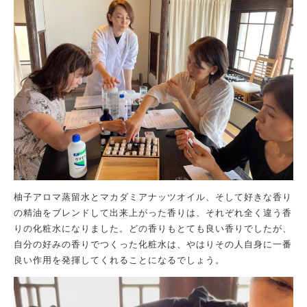
柚子
アロマ
蒸留水
とマカダミアナッツオイル、そして好きな香り
の精油をブレンドして出来上がった香りは、それぞれ全く違う香
りの化粧水
になりました。
どの香りもとて
も
良い香りでしたが、
自分の好みの香りで
つく
った化粧水は、やはりその人自身に一番
良い作用を発揮してくれることになるでしょう。