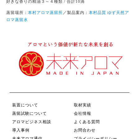
好きな香りの精油３～４種類
/
合計
10
滴
蒸留場所：
本村アロマ蒸留所
／製品案内：
本村品質 ゆず天然ア
ロマ蒸留水
装置について
取材実績
蒸留試験について
会社情報
アロマビジネス相談
よくある質問
導入事例
お問合わせ
未来アロマ通信
プライバシーポリシー