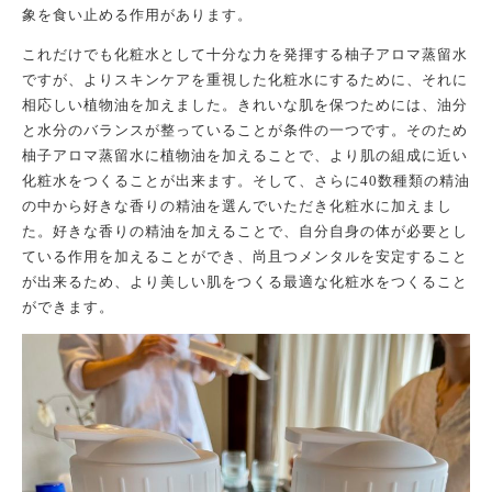
象を食い止める作用があります。
これだけでも化粧水として十分な力を発揮する柚子
アロマ
蒸留水
ですが、よりスキンケアを重視した化粧水にするために、
それに
相応しい
植物油を
加えました
。きれいな肌を保つためには、油分
と水分のバランスが整っていることが条件の一つです。そのため
柚子
アロマ
蒸留水
に植物油を加えることで
、
より肌の組成に近い
化粧水をつくることが出来ます。そして、
さら
に
40数種類の精油
の中から
好きな
香りの精油を選んでいただき化粧水に
加え
まし
た
。好きな香りの精油を加えることで、自分自身の体が必要とし
ている作用を
加える
ことができ、尚且つメンタルを安定すること
が出来るため、より美しい肌を
つく
る
最適な化粧水を
つく
る
こと
ができます。