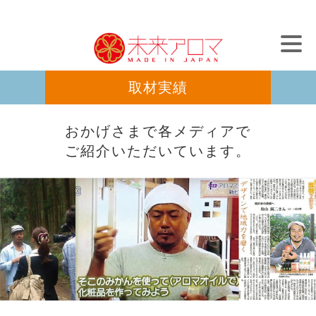
Skip
アロマとブランディングで日本を元気に
to
content
取材実績
おかげさまで各メディアで
ご紹介いただいています。