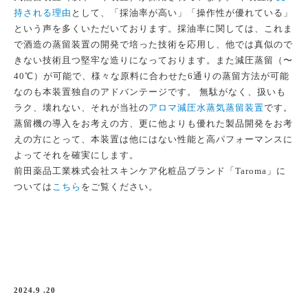
持される理由
として、「採油率が高い」「操作性が優れている」
という声を多くいただいております。採油率に関しては、これま
で酒造の蒸留装置の開発で培った技術を応用し、他では真似ので
きない技術且つ堅牢な造りになっております。また減圧蒸留（〜
40℃）が可能で、様々な原料に合わせた6通りの蒸留方法が可能
なのも本装置独自のアドバンテージです。 無駄がなく、扱いも
ラク、壊れない、それが当社の
アロマ減圧水蒸気蒸留装置
です。
蒸留機の導入をお考えの方、更に他よりも優れた製品開発をお考
えの方にとって、本装置は他にはない性能と高パフォーマンスに
よってそれを確実にします。
前田薬品工業株式会社スキンケア化粧品ブランド「Taroma」に
ついては
こちら
をご覧ください。
2024.9 .20