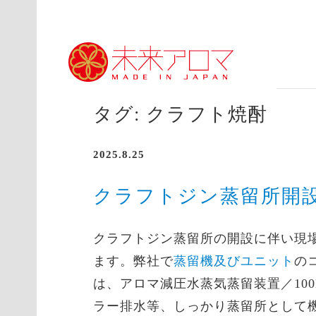
Skip
アロマとブランディングで日本を元気に
to
content
タグ:
クラフト焼酎
2025.8.25
クラフトジン蒸留所開
クラフトジン蒸留所の開設に伴い現
ます。弊社で
蒸留機及びユニット
の
は、アロマ減圧水蒸気蒸留装置／10
ラー排水等、しっかり蒸留所として