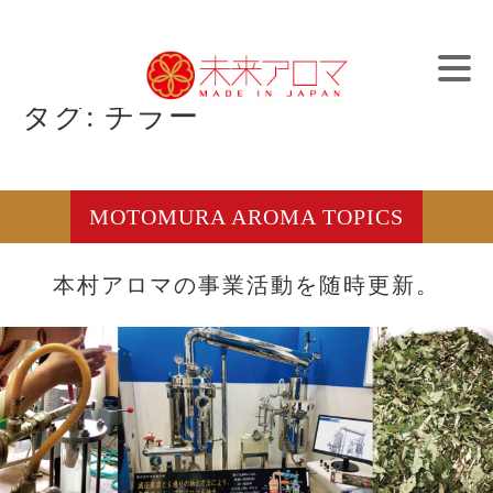
Skip
アロマとブランディングで日本を元気に
to
content
タグ:
チラー
MOTOMURA AROMA TOPICS
本村アロマの事業活動を随時更新。